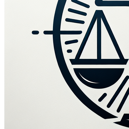
Mogelijke toepassingen
Lada's Liefhebbers Club
Contact
Ontdek meer domeinen
Maak van ladas.be de ultieme plek voor Lada-fans in
België! Deel nieuws, evenementen en meet-ups voor
eigenaren en liefhebbers van deze iconische auto's.
Voeg een forum toe waar leden hun ervaringen, tips en
tricks kunnen delen.
Lada Onderdelen en Accessoires
Verander ladas.be in een webwinkel gespecialiseerd in
onderdelen en accessoires voor Lada-auto's. Bied een
breed scala aan producten aan, van zeldzame
vervangingsonderdelen tot handige upgrades, en zorg
voor gedetailleerde productbeschrijvingen en