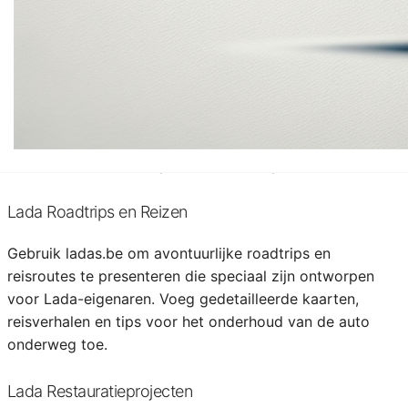
installatiegidsen.
Lada Geschiedenis en Erfgoed
Creëer een digitale museumervaring op ladas.be, met
diepgaande artikelen en foto's over de geschiedenis van
Lada. Vertel verhalen over de oprichting, de evolutie van
de modellen, en de impact van Lada op de autowereld.
Lada Roadtrips en Reizen
Gebruik ladas.be om avontuurlijke roadtrips en
reisroutes te presenteren die speciaal zijn ontworpen
voor Lada-eigenaren. Voeg gedetailleerde kaarten,
reisverhalen en tips voor het onderhoud van de auto
onderweg toe.
Lada Restauratieprojecten