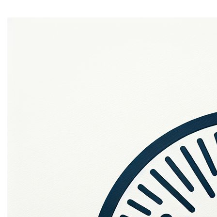
Home
Ontdek de kracht van eenvoud met
ladas.be
. Deze
unieke en gemakkelijk te onthouden domeinnaam biedt
een wereld aan mogelijkheden. Of je nu een start-up
bent of een gevestigd bedrijf, ladas.be kan je online
aanwezigheid versterken. Het is
de
sleutel tot je digitale
succes.