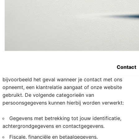
4. Welke
persoonsgegevens
verzamelt Sara.be?
We registreren alle persoonsgegevens die nodig zijn om
je onze diensten aan te bieden. We respecteren hierbij
Contact
het principe van minimale gegevensverwerking. Dit is
bijvoorbeeld het geval wanneer je contact met ons
opneemt, een klantrelatie aangaat of onze website
gebruikt. De volgende categorieën van
persoonsgegevens kunnen hierbij worden verwerkt:
Gegevens met betrekking tot jouw identificatie,
achtergrondgegevens en contactgegevens.
Fiscale, financiële en betaalgegevens.