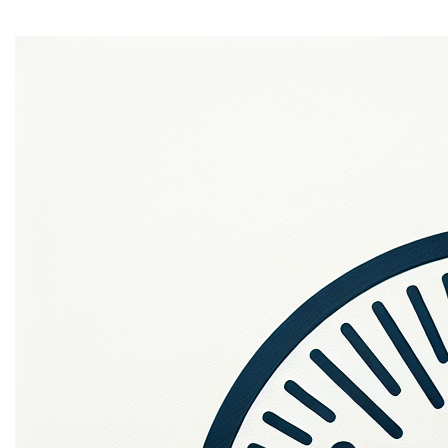
1. Algemeen
Jouw privacy is erg belangrijk voor ons. We willen je
persoonsgegevens op een wettelijke, correcte en
transparante manier verwerken. Dit privacybeleid legt uit
welke persoonlijke gegevens we verzamelen en
verwerken, met inachtneming van de Algemene
Verordening Gegevensbescherming (AVG).
Wij raden je aan deze informatie zorgvuldig te lezen,
zodat je precies weet waarvoor wij jouw
persoonsgegevens gebruiken. Dit privacybeleid bevat
ook meer informatie over jouw privacyrechten en hoe je
deze kunt uitoefenen.
2. Wie is verantwoordelijk