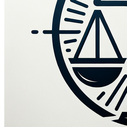
voor dit privacy beleid?
Edge.be NV, met maatschappelijke zetel gelegen te
2060 Antwerpen aan de Oudesteenweg 87, Bus 3 met
Ondernemingsnummer BE0459777624 is de
verantwoordelijke voor het privacybeleid. Voor alle
vragen en/of opmerkingen kan je terecht op het
hierboven vermelde adres of op het emailadres
tom@edge.be.
3. Wijziging en update van
het privacy beleid
We kunnen het privacybeleid op elk moment wijzigen,
bijvoorbeeld in het kader van wijzigingen in onze
diensten of de heersende wetgeving.